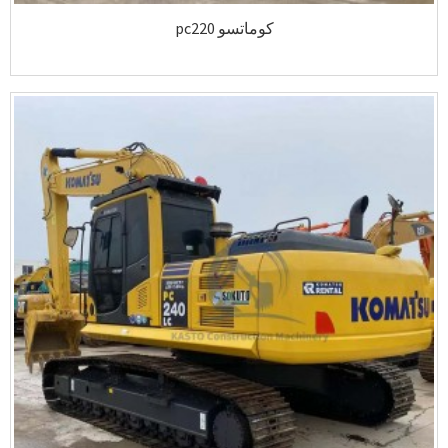
كوماتسو pc220