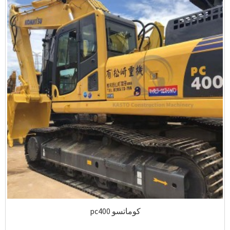
كوماتسو pc400