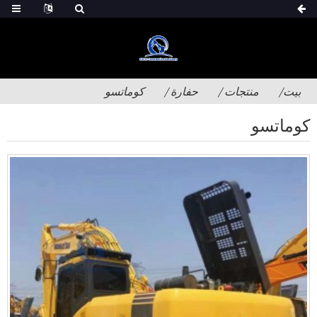
بيت
منتجات
حفارة
كوماتسو
كوماتسو