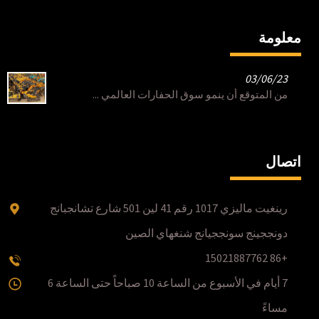
معلومة
03/06/23
من المتوقع أن ينمو سوق الحفارات العالمي ...
اتصال
رينغيت ماليزي 1017 رقم 41 لين 501 شارع تشانجبانج
دونججينج سونججيانج شنغهاي الصين
+86 15021887762
7 أيام في الأسبوع من الساعة 10 صباحاً حتى الساعة 6
مساءً