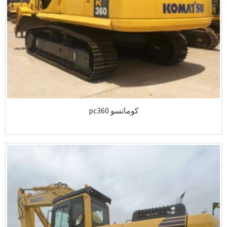
كوماتسو pc360