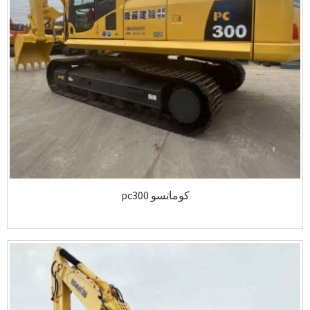
كوماتسو pc300