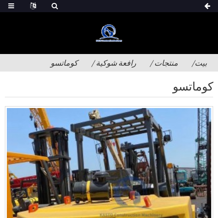
بيت
منتجات
رافعة شوكية
كوماتسو
كوماتسو