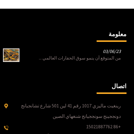
معلومة
03/06/23
من المتوقع أن ينمو سوق الحفارات العالمي ...
اتصال
رينغيت ماليزي 1017 رقم 41 لين 501 شارع تشانجبانج
دونججينج سونججيانج شنغهاي الصين
+86 15021887762